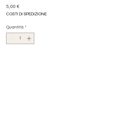
Prezzo
5,00 €
COSTI DI SPEDIZIONE
Quantità
*
Aggiungi al carrello
APPLICAZIONE TERMOADESIVA
IDEALE PER COPRIRE BUCHI,
STRAPPI...
PER DECORARE GIACCHE,ZAINI,
SACCHETTI,
GREMBIULINI.....
L.O.L. SURPRISE!
DIMENSIONE 8 x 4 cm circa