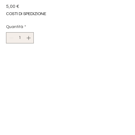
Prezzo
5,00 €
COSTI DI SPEDIZIONE
Quantità
*
Aggiungi al carrello
APPLICAZIONE TERMOADESIVA
IDEALE PER COPRIRE BUCHI,
STRAPPI...
PER DECORARE GIACCHE,ZAINI,
SACCHETTI,
GREMBIULINI.....
PAW PATROL
DIMENSIONE 5,8 x 6 cm