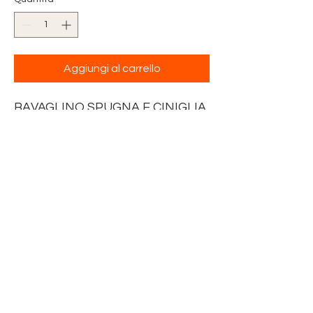
Aggiungi al carrello
BAVAGLINO SPUGNA E CINIGLIA
CON LEGACCI E BANDA IN TELA
AIDA 55 FORI
DA RICAMARE A PUNTO CROCE
h BORDO cm 5,5
DIMENSIONE 22 x 24 cm
DISPONIBILE NEI COLORI:
VERDE, ROSA,
AZZURRO,BIANCO E GIALLO.
VENDITA SINGOLA, PREZZO
CADUNO.