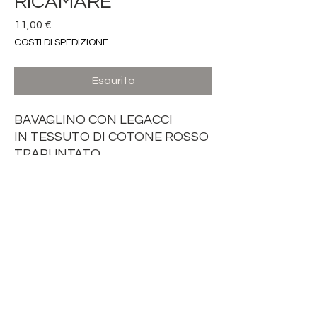
RICAMARE
Prezzo
11,00 €
COSTI DI SPEDIZIONE
Esaurito
BAVAGLINO CON LEGACCI
IN TESSUTO DI COTONE ROSSO
TRAPUNTATO
BORDATO CON SBIECO
QUADRETTI
DIMENSIONE 21 x 18 cm
CON INSERTO IN TELA AIDA 55
FORI BIANCA
DA RICAMARE A PUNTO CROCE
DIMENSIONE 8 x 16 cm