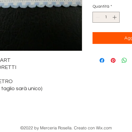
Quantità
*
Agg
GART
DRETTI
METRO
l taglio sarà unico)
©2022 by Merceria Rosella. Creato con Wix.com