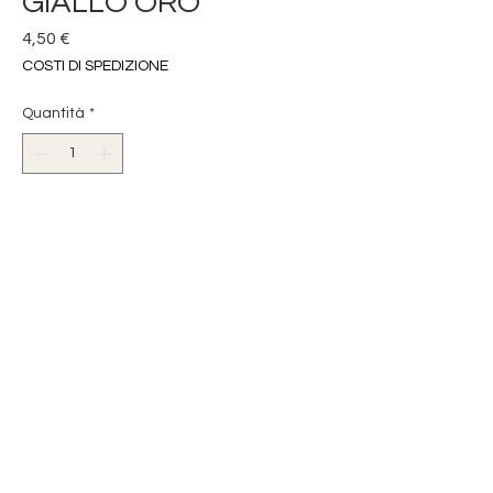
GIALLO ORO
Prezzo
4,50 €
COSTI DI SPEDIZIONE
Quantità
*
Aggiungi al carrello
CORTISANA ARREDAMENTO
COL. GIALLO ORO 66/67
IDEALE PER RIFINIRE PUNTE DI
CENTRINI,
COPRI BRACCIOLI DI DIVANI E
POLTRONE...
LUNGHEZZA 18 cm