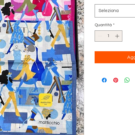
Seleziona
Quantità
*
Agg