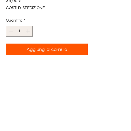
Prezzo
35,00 €
COSTI DI SPEDIZIONE
Quantità
*
Aggiungi al carrello
FIOCCO NASCITA AZZURRO
FIOCCO CON CODE
IN TESSUTO DI PIQUET
AZZURRO TRAPUNTATO
DECORAZIONE ORSETTO
PELUCHE
DIMENSIONE 26 x 53 cm
CODE CON BORDO IN TELA
AIDA
DIMENSIONE 7,5 x 35 cm