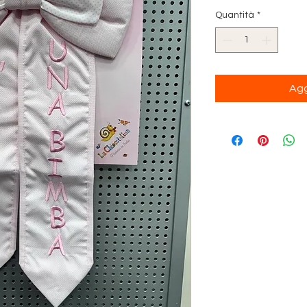
Quantità
*
Agg