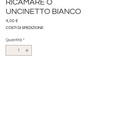
RICAMARE O
UNCINETTO BIANCO
Prezzo
4,00 €
COSTI DI SPEDIZIONE
Quantità
*
Aggiungi al carrello
INSERTO MISTO COTONE
A FILI DA CONTARE
TONDO 12 cm
COLORE BIANCO
RIFINITURA FORATA PER POTER
FARE L'UNCINETTO
E CREARE QUINDI CENTRI O