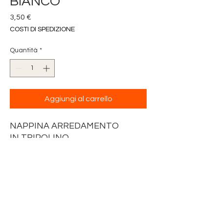
BIANCO
Prezzo
3,50 €
COSTI DI SPEDIZIONE
Quantità
*
Aggiungi al carrello
NAPPINA ARREDAMENTO
IN TRIPOLINO
COL. BIANCO
LUNGHEZZA NAPPA 9/10 cm
LUNGHEZZA DEL CORDONCINO
PER APPENDERLE VARIABILE
DA 5 cm A 10 cm DOPPI