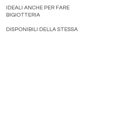
IDEALI ANCHE PER FARE
BIGIOTTERIA
DISPONIBILI DELLA STESSA
SERIE ANCHE LE ROSELLINE
COPRICHIODO
NAPPINA ARREDAMENTO
IN TRIPOLINO
COL. VERDONE 70
LUNGHEZZA NAPPA 9/10 cm
LUNGHEZZA DEL CORDONCINO
PER APPENDERLE VARIABILE
DA 5 cm A 10 cm DOPPI
IDEALI ANCHE PER FARE
BIGIOTTERIA