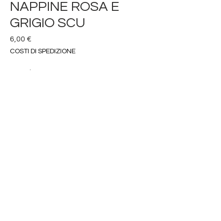
NAPPINE ROSA E
GRIGIO SCU
Prezzo
6,00 €
COSTI DI SPEDIZIONE
Quantità
*
Aggiungi al carrello
FIOCCO PER CHIAVI
LUNGHEZZA 8 cm + 4,5 cm
CORDINO
PON PON CON DUE NAPPINE
IN FILO DI COTONE OPACO