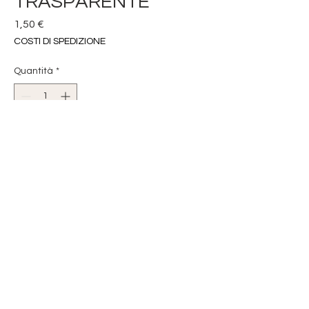
TRASPARENTE
Prezzo
1,50 €
COSTI DI SPEDIZIONE
Quantità
*
Aggiungi al carrello
RILOGA ARRICCIA TENDE
N/201/50 TR
ALTEZZA 7 CM
TRASPARENTE
2 PASSAGGI PAPERINA
ARRICCIATURA SEMPLICE
VENDITA MULTIPLI DI 1 MT