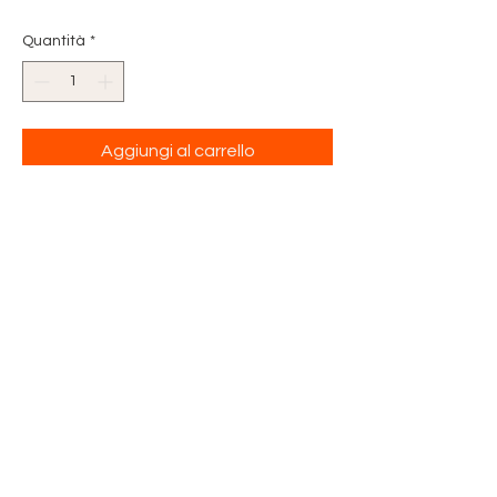
Quantità
*
Aggiungi al carrello
SPILLONE DECORATO
DIMENSIONE 12 / 13 CM
IDEALE PER CHIUDERE
MAGLIONI,
SCIALLI, SCALDACOLLI...
O SEMPLICEMENTE PER
DECORARE
UN CAPO DI ABBIGLIAMENTO!!!
FATTI A MANO IN ITALIA!!
PEZZO UNICO!!!