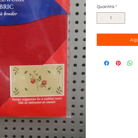
Quantità
*
Agg