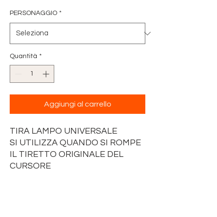
PERSONAGGIO
*
Quantità
*
Aggiungi al carrello
TIRA LAMPO UNIVERSALE
SI UTILIZZA QUANDO SI ROMPE
IL TIRETTO ORIGINALE DEL
CURSORE
DELLA CERNIERA.
SI APRE SI INSERISCE E SI
RICHIUDE GRAZIE AD UN
PRATICO MOSCHETTONE.