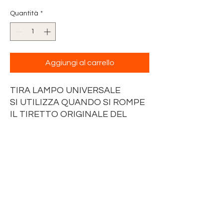
Quantità
*
Aggiungi al carrello
TIRA LAMPO UNIVERSALE
SI UTILIZZA QUANDO SI ROMPE
IL TIRETTO ORIGINALE DEL
CURSORE
DELLA CERNIERA.
SI APRE SI INSERISCE E SI
RICHIUDE GRAZIE AD UN
PRATICO MOSCHETTONE.
SI PUO' SPOSTARE ANCHE DA
UNA CERNIERA ALL'ALTRA.
LUNGHEZZA TOTALE cm 4,1
LARGHEZZA cm 1,00