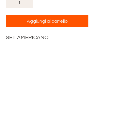
Aggiungi al carrello
SET AMERICANO
TESSUTO TRAPUNTATO
FANTASIA CUORI CON FIORI
BORDATO TESSUTO FANTASIA
RIGHE
DIMENSIONE 50 x 40 cm
CON TASCA IN TELA AIDA 55
FORI ECRU'
DA RICAMARE A PUNTO CROCE
DIMENSIONE 16 x 16 cm
TOVAGLIOLO TINTA UNITA
ROSSA