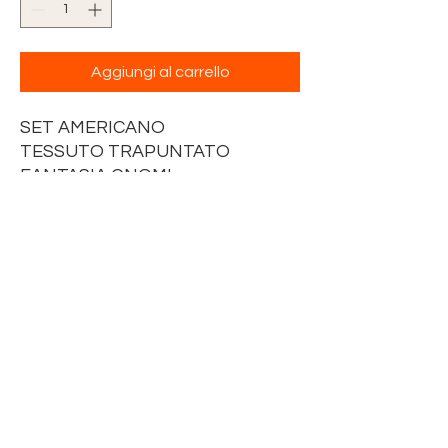
Aggiungi al carrello
SET AMERICANO
TESSUTO TRAPUNTATO
FANTASIA GNOMI
BORDATO CON SBIECO
BORDEAUX
DIMENSIONE 45 x 35 cm
CON TASCA IN TELA AIDA 55
FORI BIANCA
DA RICAMARE A PUNTO CROCE
DIMENSIONE TRIANGOLO 19 x
19 x 29 cm
TOVAGLIOLO TINTA UNITA
BIANCA